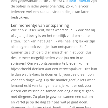
een gepersonaliseerde zakmes! Op
bedrukken.nl
zijn
de opties in ieder geval oneindig. Zo kun je voor
iedereen wel een cadeau vinden die je kan laten
bedrukken.
Een momentje van ontspanning
Wie een klusser kent, weet waarschijnlijk ook dat hij
of zij altijd bezig is en het moeilijk vind om stil te
zitten. Toch kan het eigenlijk wel heel erg lekker zijn
als diegene ook eventjes kan ontspannen. Zelf
gunnen zij zich de tijd er misschien niet voor, dus
des te meer mogelijkheden voor jou om in te
springen! Om wat ontspanning te bieden kun je
bijvoorbeeld denken aan een verwenpakket. Hier kun
je dan wat lekkers in doen en bijvoorbeeld een bon
voor een dagje weg. Op die manier geef je iets waar
iemand echt van kan genieten. Je kunt er ook voor
kiezen om misschien samen een dagje weg te gaan
met diegene. Zo plan je gewoon samen een datum
en vertel je op de dag zelf pas wat je gaat doen.
Wanneer de datum staat, heeft hij of zij geen keuze