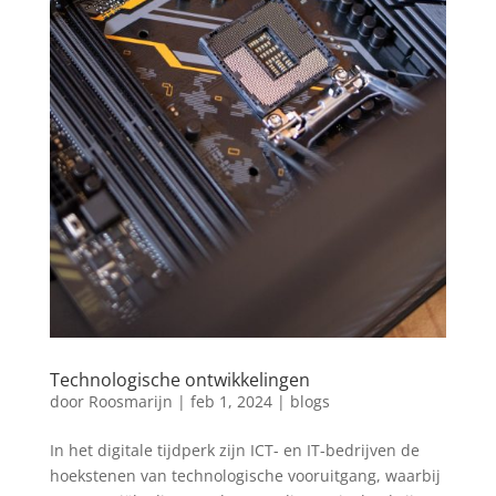
Technologische ontwikkelingen
door
Roosmarijn
|
feb 1, 2024
|
blogs
In het digitale tijdperk zijn ICT- en IT-bedrijven de
hoekstenen van technologische vooruitgang, waarbij