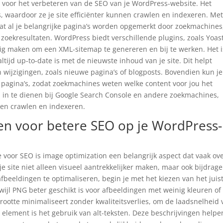
 voor het verbeteren van de SEO van je WordPress-website. Het
, waardoor ze je site efficiënter kunnen crawlen en indexeren. Me
at al je belangrijke pagina’s worden opgemerkt door zoekmachines
 zoekresultaten. WordPress biedt verschillende plugins, zoals Yoas
g maken om een XML-sitemap te genereren en bij te werken. Het i
ltijd up-to-date is met de nieuwste inhoud van je site. Dit helpt
 wijzigingen, zoals nieuwe pagina’s of blogposts. Bovendien kun je
e pagina’s, zodat zoekmachines weten welke content voor jou het
ap in te dienen bij Google Search Console en andere zoekmachines,
nnen crawlen en indexeren.
en voor betere SEO op je WordPress-
 voor SEO is image optimization een belangrijk aspect dat vaak ov
 site niet alleen visueel aantrekkelijker maken, maar ook bijdrag
beeldingen te optimaliseren, begin je met het kiezen van het juis
rwijl PNG beter geschikt is voor afbeeldingen met weinig kleuren of
rootte minimaliseert zonder kwaliteitsverlies, om de laadsnelheid
k element is het gebruik van alt-teksten. Deze beschrijvingen helpe