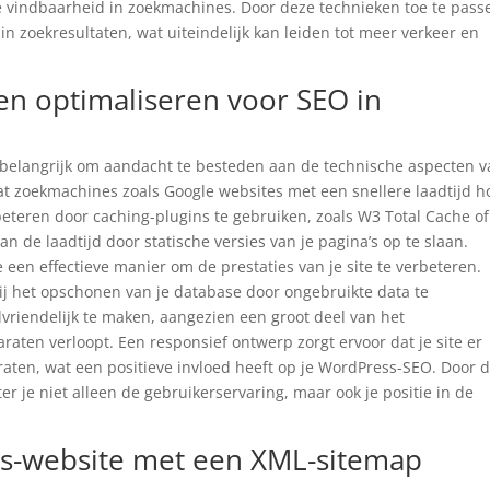
e vindbaarheid in zoekmachines. Door deze technieken toe te pass
 in zoekresultaten, wat uiteindelijk kan leiden tot meer verkeer en
en optimaliseren voor SEO in
 belangrijk om aandacht te besteden aan de technische aspecten 
mdat zoekmachines zoals Google websites met een snellere laadtijd h
rbeteren door caching-plugins te gebruiken, zoals W3 Total Cache o
n de laadtijd door statische versies van je pagina’s op te slaan.
 een effectieve manier om de prestaties van je site te verbeteren.
ij het opschonen van je database door ongebruikte data te
lvriendelijk te maken, aangezien een groot deel van het
aten verloopt. Een responsief ontwerp zorgt ervoor dat je site er
araten, wat een positieve invloed heeft op je WordPress-SEO. Door 
er je niet alleen de gebruikerservaring, maar ook je positie in de
ss-website met een XML-sitemap