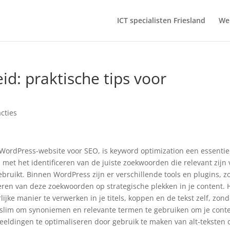
ICT specialisten Friesland
We
id: praktische tips voor
cties
e WordPress-website voor SEO, is keyword optimization een essentie
l met het identificeren van de juiste zoekwoorden die relevant zijn 
ebruikt. Binnen WordPress zijn er verschillende tools en plugins, z
reren van deze zoekwoorden op strategische plekken in je content. 
ijke manier te verwerken in je titels, koppen en de tekst zelf, zon
t slim om synoniemen en relevante termen te gebruiken om je cont
beeldingen te optimaliseren door gebruik te maken van alt-teksten 