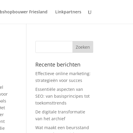
bshopbouwer Friesland
Linkpartners
Recente berichten
Effectieve online marketing:
strategieën voor succes
el
Essentiële aspecten van
voor
SEO: van basisprincipes tot
oals
toekomsttrends
Het
De digitale transformatie
der
van het archief
ent
Wat maakt een beursstand
die